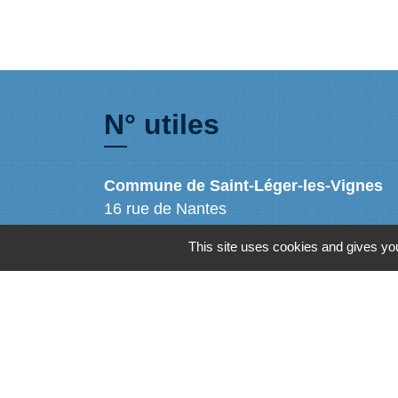
N° utiles
Commune de Saint-Léger-les-Vignes
16 rue de Nantes
44710 Saint-Léger-les-Vignes - FRANCE
This site uses cookies and gives you
+33 2 40 31 50 32
Mentions légales
-
Politique de confidenti