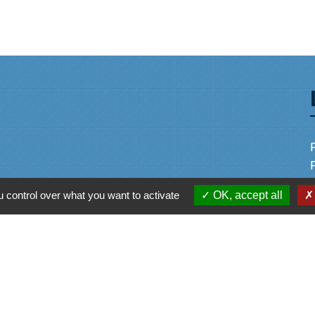
 control over what you want to activate
OK, accept all
alité
-
Accessibilité
-
Plan du site
-
Gestion des cookie