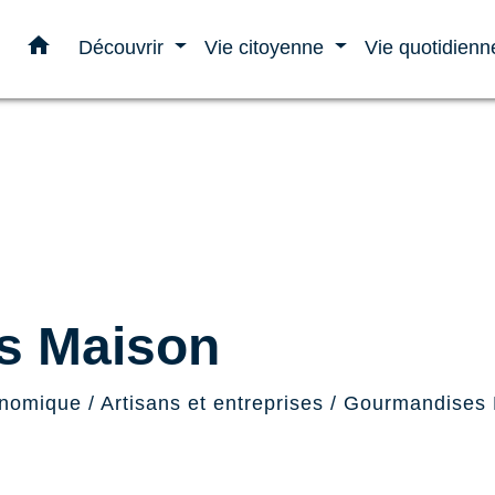
home
Découvrir
Vie citoyenne
Vie quotidien
s Maison
onomique
/
Artisans et entreprises
/
Gourmandises 