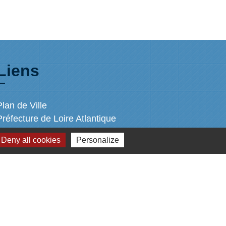
Liens
Plan de Ville
Préfecture de Loire Atlantique
Région Pays de la Loire
Deny all cookies
Personalize
Département de Loire Atlantique
Nantes Métropole
s