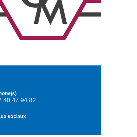
hone(s)
2 40 47 94 82
ux sociaux