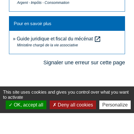
Argent - Impôts - Consommation
Pour en savoir plus
open_in_new
Guide juridique et fiscal du mécénat
Ministère chargé de la vie associative
Signaler une erreur sur cette page
This site uses cookies and gives you control over what you want
to activate
N° utiles
OK, accept all
Deny all cookies
Personalize
Commune de Saint-Léger-les-Vignes
16 rue de Nantes
44710 Saint-Léger-les-Vignes - FRANCE