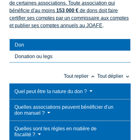
de certaines associations. Toute association qui
bénéficie d'au moins
153 000 €
de dons doit faire
certifier ses comptes par un commissaire aux comptes
et publier ses comptes annuels au
JOAFE
.
Don
Donation ou legs
keyboard_arrow_up
keyboard_arrow_down
Tout replier
Tout déplier
Quel peut être la nature du don ?
Quelles associations peuvent bénéficier d'un
don manuel ?
Quelles sont les règles en matière de
fiscalité ?