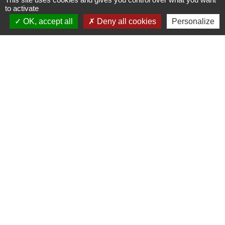
to activate
OK, accept all
Deny all cookies
Personalize
N° utiles
Commune de Saint-Léger-les-Vignes
16 rue de Nantes
44710 Saint-Léger-les-Vignes - FRANCE
+33 2 40 31 50 32
Liens
Plan de Ville
Préfecture de Loire Atlantique
Région Pays de la Loire
Département de Loire Atlantique
Nantes Métropole