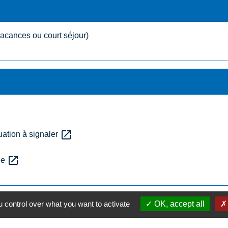
acances ou court séjour)
open_in_new
ation à signaler
open_in_new
rge
 control over what you want to activate
OK, accept all