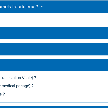
urriels frauduleux ?
(attestation Vitale) ?
 médical partagé) ?
e ?