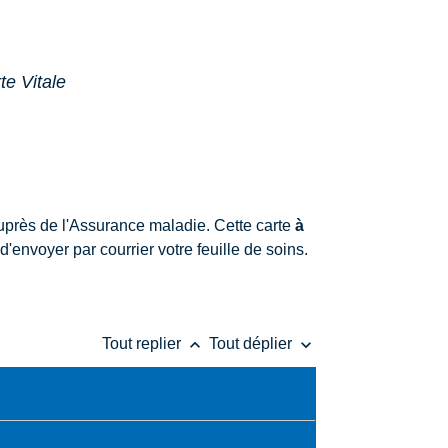
te Vitale
 auprès de l'Assurance maladie. Cette carte
à
'envoyer par courrier votre feuille de soins.
keyboard_arrow_up
keyboard_arrow_down
Tout replier
Tout déplier