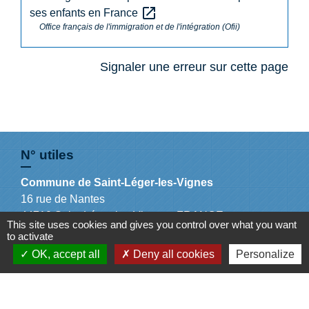
open_in_new
ses enfants en France
Office français de l'immigration et de l'intégration (Ofii)
Signaler une erreur sur cette page
N° utiles
Commune de Saint-Léger-les-Vignes
16 rue de Nantes
44710 Saint-Léger-les-Vignes - FRANCE
This site uses cookies and gives you control over what you want
+33 2 40 31 50 32
to activate
OK, accept all
Deny all cookies
Personalize