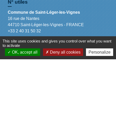
N° utiles
Commune de Saint-Léger-les-Vignes
16 rue de Nantes
44710 Saint-Léger-les-Vignes - FRANCE
+33 2 40 31 50 32
This site uses cookies and gives you control over what you want
to activate
OK, accept all
Deny all cookies
Personalize
Liens
Plan de Ville
Préfecture de Loire Atlantique
Région Pays de la Loire
Département de Loire Atlantique
Nantes Métropole
Mentions légales
-
Politique de confidentialité
-