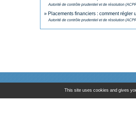
Autorité de contrôle prudentiel et de résolution (ACP
Placements financiers : comment régler u
Autorité de contrôle prudentiel et de résolution (ACP
N° utiles
This site uses cookies and gives you
Commune de Saint-Léger-les-Vignes
16 rue de Nantes
44710 Saint-Léger-les-Vignes - FRANCE
+33 2 40 31 50 32