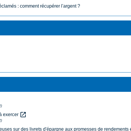
éclamés : comment récupérer l'argent ?
R)
open_in_new
 à exercer
R)
uleuses sur des livrets d'épargne aux promesses de rendements