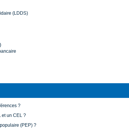
lidaire (LDDS)
)
bancaire
fférences ?
L et un CEL ?
 populaire (PEP) ?