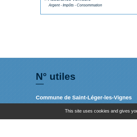
Argent - Impôts - Consommation
N° utiles
Commune de Saint-Léger-les-Vignes
16 rue de Nantes
This site uses cookies and gives you
44710 Saint-Léger-les-Vignes - FRANCE
+33 2 40 31 50 32