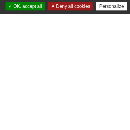
OK, accept all
Deny all cookies
Personalize
N° utiles
Commune de Saint-Léger-les-Vignes
16 rue de Nantes
44710 Saint-Léger-les-Vignes - FRANCE
+33 2 40 31 50 32
Liens
Plan de Ville
Préfecture de Loire Atlantique
Région Pays de la Loire
Département de Loire Atlantique
Nantes Métropole