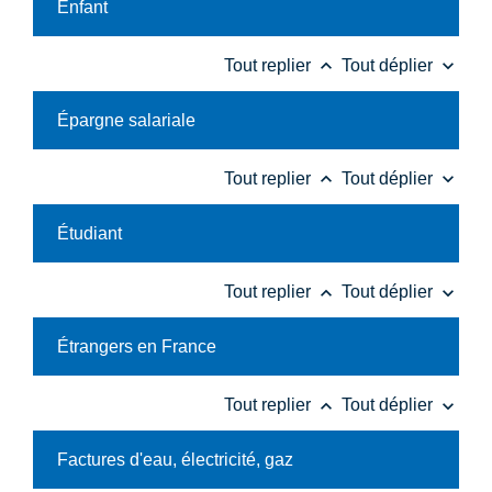
Enfant
keyboard_arrow_up
keyboard_arrow_down
Tout replier
Tout déplier
Épargne salariale
keyboard_arrow_up
keyboard_arrow_down
Tout replier
Tout déplier
Étudiant
keyboard_arrow_up
keyboard_arrow_down
Tout replier
Tout déplier
Étrangers en France
keyboard_arrow_up
keyboard_arrow_down
Tout replier
Tout déplier
Factures d'eau, électricité, gaz