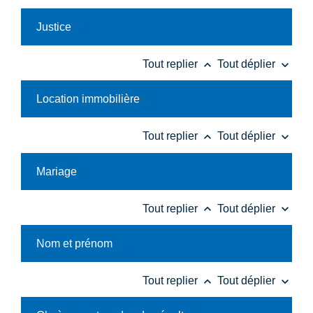
Justice
keyboard_arrow_up
keyboard_arrow_down
Tout replier
Tout déplier
Location immobilière
keyboard_arrow_up
keyboard_arrow_down
Tout replier
Tout déplier
Mariage
keyboard_arrow_up
keyboard_arrow_down
Tout replier
Tout déplier
Nom et prénom
keyboard_arrow_up
keyboard_arrow_down
Tout replier
Tout déplier