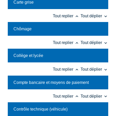
Carte grise
keyboard_arrow_up
keyboard_arrow_down
Tout replier
Tout déplier
Chômage
keyboard_arrow_up
keyboard_arrow_down
Tout replier
Tout déplier
Collège et lycée
keyboard_arrow_up
keyboard_arrow_down
Tout replier
Tout déplier
Compte bancaire et moyens de paiement
keyboard_arrow_up
keyboard_arrow_down
Tout replier
Tout déplier
Contrôle technique (véhicule)