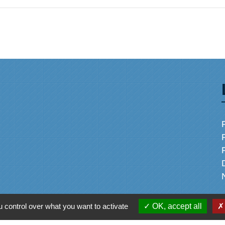
 control over what you want to activate
OK, accept all
alité
-
Accessibilité
-
Plan du site
-
Gestion des cookie