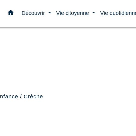
home
Découvrir
Vie citoyenne
Vie quotidien
enfance
/
Crèche