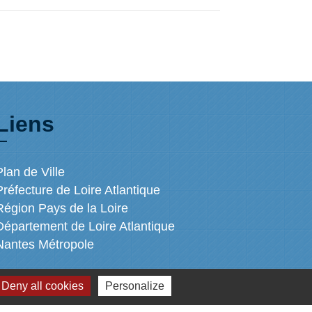
Liens
Plan de Ville
Préfecture de Loire Atlantique
Région Pays de la Loire
Département de Loire Atlantique
Nantes Métropole
Deny all cookies
Personalize
s