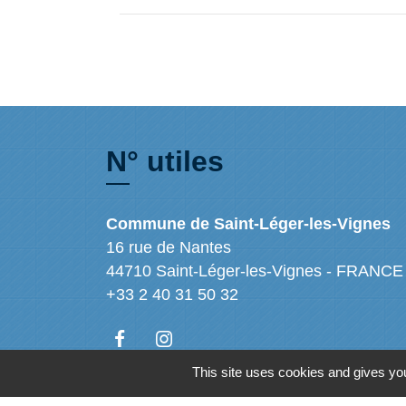
N° utiles
Commune de Saint-Léger-les-Vignes
16 rue de Nantes
44710 Saint-Léger-les-Vignes - FRANCE
+33 2 40 31 50 32
This site uses cookies and gives you
Mentions légales
-
Politique de confidenti