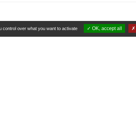
 control over what you want to activate
OK, accept all
alité
-
Accessibilité
-
Plan du site
-
Gestion des cookie