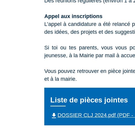
Des réunions régulières (environ 1 à 2
Appel aux inscriptions
L’appel à candidature a été relancé 
des idées, des projets et des sugges
Si toi ou tes parents, vous vous p
jeunesse, à la Mairie par mail à accu
Vous pouvez retrouver en pièce jointe 
et à la mairie.
Liste de pièces jointes
file_download
DOSSIER CLJ 2024.pdf (PDF - 