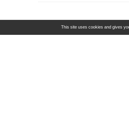
This site uses cookies and gives you
N° utiles
Commune de Saint-Léger-les-Vignes
16 rue de Nantes
44710 Saint-Léger-les-Vignes - FRANCE
+33 2 40 31 50 32
Mentions légales
-
Politique de confidenti