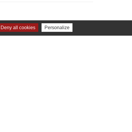
Deny all cookies
Personalize
Liens
Plan de Ville
Préfecture de Loire Atlantique
Région Pays de la Loire
Département de Loire Atlantique
Nantes Métropole
s