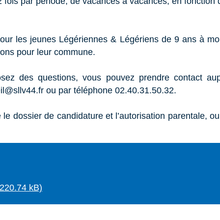
 fois par période, de vacances à vacances, en fonction d
pour les jeunes Légériennes & Légériens de 9 ans à mo
tions pour leur commune.
osez des questions, vous pouvez prendre contact aup
eil@sllv44.fr ou par téléphone 02.40.31.50.32.
le dossier de candidature et l’autorisation parentale, ou
220.74 kB)