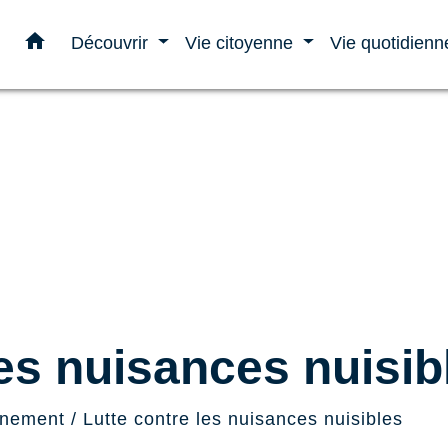
home
Découvrir
Vie citoyenne
Vie quotidien
les nuisances nuisib
nnement
/
Lutte contre les nuisances nuisibles