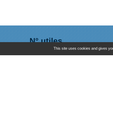
N° utiles
This site uses cookies and gives you
Commune de Saint-Léger-les-Vignes
16 rue de Nantes
44710 Saint-Léger-les-Vignes - FRANCE
+33 2 40 31 50 32
Mentions légales
-
Politique de confidenti