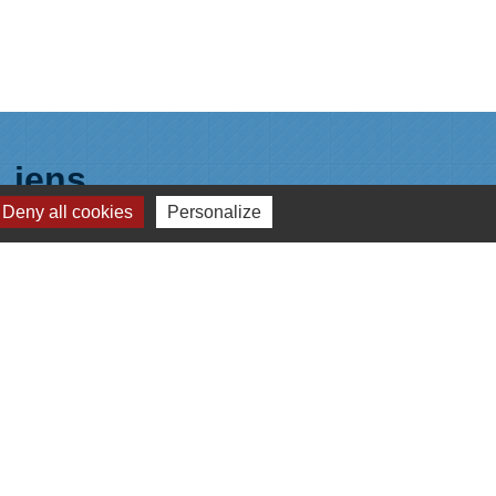
Liens
Deny all cookies
Personalize
Plan de Ville
Préfecture de Loire Atlantique
Région Pays de la Loire
Département de Loire Atlantique
Nantes Métropole
s