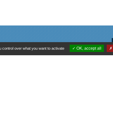
 control over what you want to activate
OK, accept all
alité
-
Accessibilité
-
Plan du site
-
Gestion des cookie