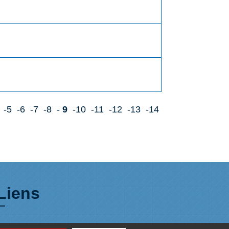
-5
-6
-7
-8
-
9
-10
-11
-12
-13
-14
Liens
Plan de Ville