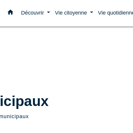
home
Découvrir
Vie citoyenne
Vie quotidien
icipaux
 municipaux