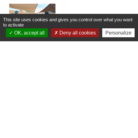
This site uses cookies and gives you control over what you want
to activate
OK, accept all
Deny all cookies
Personalize
Le patio des envies
Le 27 septembre dernier a été inauguré le
nouveau Tiers-lieu de la commune situé dans la
cour jouxtant notre médiathèque.
1
-
2
-3
N° utiles