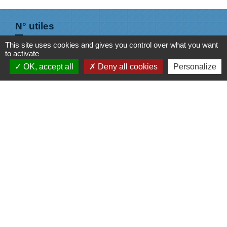
N° utiles
This site uses cookies and gives you control over what you want
Commune de Saint-Léger-les-Vignes
to activate
16 rue de Nantes
OK, accept all
Deny all cookies
Personalize
44710 Saint-Léger-les-Vignes - FRANCE
+33 2 40 31 50 32
Liens
Plan de Ville
Préfecture de Loire Atlantique
Région Pays de la Loire
Département de Loire Atlantique
Nantes Métropole