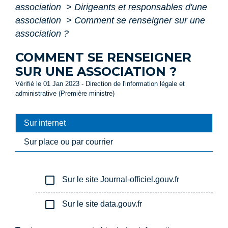
association
>
Dirigeants et responsables d'une
association
>
Comment se renseigner sur une
association ?
COMMENT SE RENSEIGNER
SUR UNE ASSOCIATION ?
Vérifié le 01 Jan 2023 - Direction de l'information légale et
administrative (Première ministre)
Sur internet
Sur place ou par courrier
check_box_outline_blank
Sur le site Journal-officiel.gouv.fr
check_box_outline_blank
Sur le site data.gouv.fr