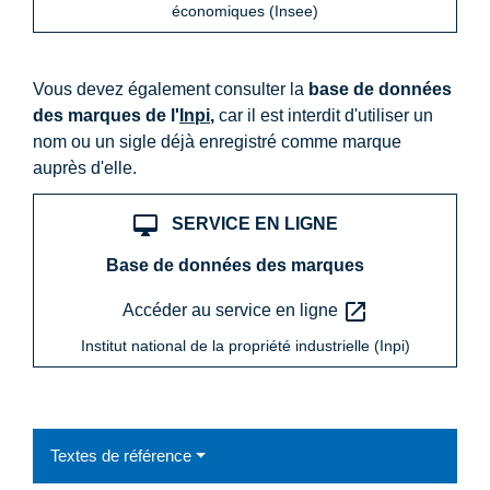
économiques (Insee)
Vous devez également consulter la
base de données
des marques de l'
Inpi
,
car il est interdit d'utiliser un
nom ou un sigle déjà enregistré comme marque
auprès d'elle.
desktop_mac
SERVICE EN LIGNE
Base de données des marques
open_in_new
Accéder au service en ligne
Institut national de la propriété industrielle (Inpi)
Textes de référence